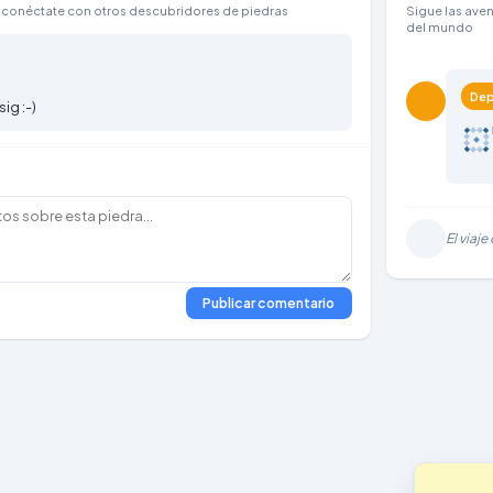
conéctate con otros descubridores de piedras
Sigue las aven
del mundo
Dep
ig :-)
El viaje
Publicar comentario