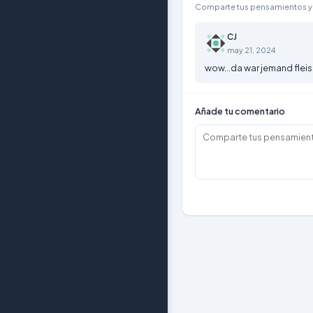
Comparte tus pensamientos y 
CJ
may 21, 2024
wow...da war jemand fleiss
Añade tu comentario