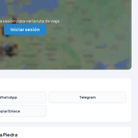
ia sesión para ver la ruta de viaje
Iniciar sesión
WhatsApp
Telegram
piar Enlace
la Piedra