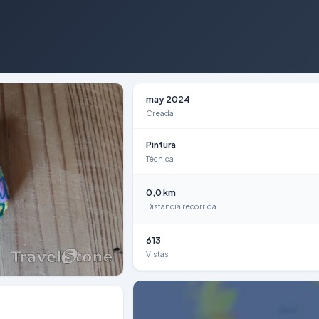
may 2024
Creada
Pintura
Técnica
0,0 km
Distancia recorrida
613
Vistas