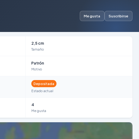
Me gusta
Suscribirse
2,5 cm
Tamaño
Patrón
Motivo
Depositada
Estado actual
4
Me gusta