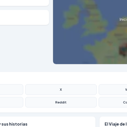
Inic
X
Reddit
Co
y sus historias
El Viaje de 