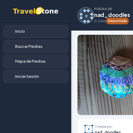
PIEDRA DE
nad_doodles
0,0 km
Depositada
Inicio
Buscar Piedras
Mapa de Piedras
Iniciar Sesión
Creada por
nad_doodles