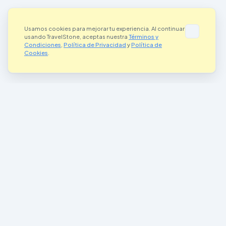
Usamos cookies para mejorar tu experiencia. Al continuar
usando TravelStone, aceptas nuestra
Términos y
Condiciones
,
Política de Privacidad
y
Política de
Cookies
.
Donde el Arte se Encuentra con la Aventura
Conectando artistas y aventureros en todo el mundo a través de la
magia de las piedras pintadas
Únete a Nuestra Comunidad