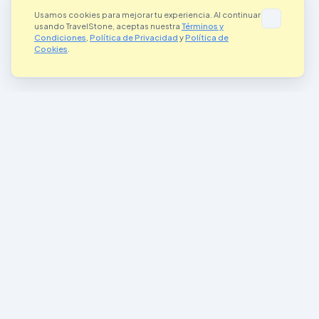
Usamos cookies para mejorar tu experiencia. Al continuar
usando TravelStone, aceptas nuestra
Términos y
Condiciones
,
Política de Privacidad
y
Política de
Cookies
.
Donde el Arte se Encuentra con la Aventura
Conectando artistas y aventureros en todo el mundo a través de la
magia de las piedras pintadas
Únete a Nuestra Comunidad
Enlaces Importantes