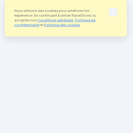
Nous utilisons des cookies pour améliorer ton
expérience. En continuant à utiliser TravelStone, tu
acceptes nos
Conditions générales
,
Politique de
confidentialité
et
Politique des cookies
.
Là où l'art rencontre l'aventure
Connecter artistes et aventuriers du monde entier grâce à la magie
des pierres peintes
Rejoignez notre communauté
Liens importants