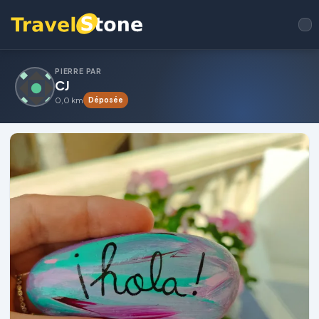
PIERRE PAR
CJ
0,0 km
Déposée